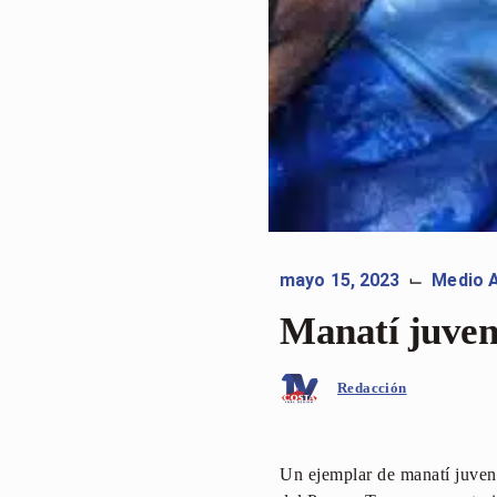
mayo 15, 2023
Medio 
⌙
Manatí juveni
Redacción
Un ejemplar de manatí juveni