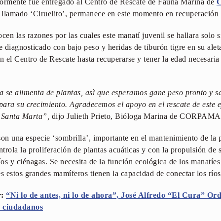
iormente fue entregado al Centro de Rescate de Fauna Marina de
llamado ‘Ciruelito’, permanece en este momento en recuperación y
n las razones por las cuales este manatí juvenil se hallara solo s
 diagnosticado con bajo peso y heridas de tiburón tigre en su aleta
 el Centro de Rescate hasta recuperarse y tener la edad necesaria 
 se alimenta de plantas, asì que esperamos gane peso pronto y sa
para su crecimiento. Agradecemos el apoyo en el rescate de este
 Santa Marta”,
dijo Julieth Prieto, Bióloga Marina de CORPAM
n una especie ‘sombrilla’, importante en el mantenimiento de la 
rola la proliferación de plantas acuáticas y con la propulsión de 
íos y ciénagas. Se necesita de la función ecológica de los manatíe
s estos grandes mamíferos tienen la capacidad de conectar los ríos, 
r:
“Ni lo de antes, ni lo de ahora”, José Alfredo “El Cura” Ord
e ciudadanos