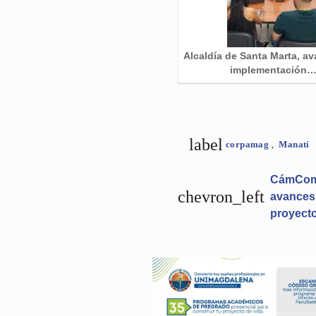
Alcaldía de Santa Marta, av
implementación
label
corpamag
,
Manatí
CámCome
chevron_left
avances 
proyecto