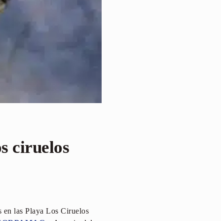
s ciruelos
 en las Playa Los Ciruelos