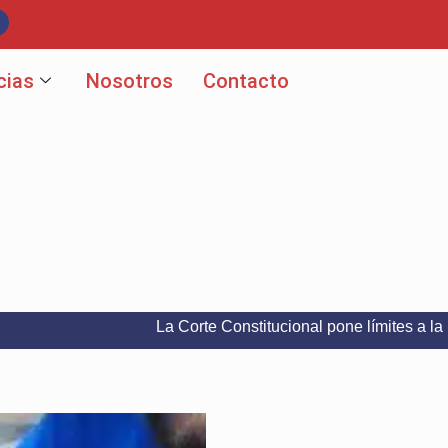
cias
Nosotros
Contacto
La Corte Constitucional pone límites a la libertad de exp