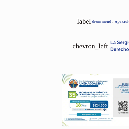
label
drummond
,
operaci
La Sergi
chevron_left
Derecho