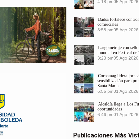
4:18 pm
05 Ago 2026
Dadsa fortalece control
comerciales
3:58 pm
05 Ago 2026
Largometraje con sel
mundial en Festival de
3:23 pm
05 Ago 2026
Corpamag lidera jornada
sensibilización para pre
Santa Marta
6:56 pm
01 Ago 2026
Alcaldía llega a Los F
oportunidades
6:46 pm
01 Ago 2026
Publicaciones Más Vis