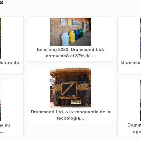
as
En el año 2020, Drummond Ltd.
aprovechó el 87% de…
entro de
Drummond
…
Drummond Ltd. a la vanguardia de la
tecnología…
ma su
Drumm
a…
ope