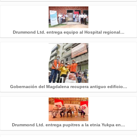
Drummond Ltd. entrega equipo al Hospital regional…
Gobernación del Magdalena recupera antiguo edificio…
Drummond Ltd. entrega pupitres a la etnia Yukpa en…