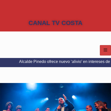
CANAL TV COSTA
lcalde Pinedo ofrece nuevo ‘alivio’ en intereses del Predial e I