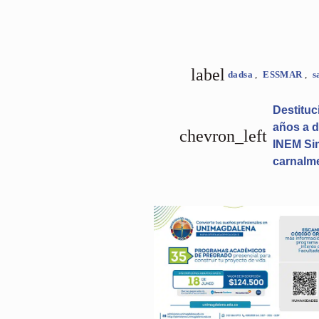
label
dadsa
,
ESSMAR
,
s
Destituc
años a d
chevron_left
INEM Si
carnalm