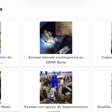
as
tión de
Essmar atiende contingencia en
Calam
e…
EBAR Norte
 Norte
Essmar con apoyo de Superservicios
Alcaldía
supera…