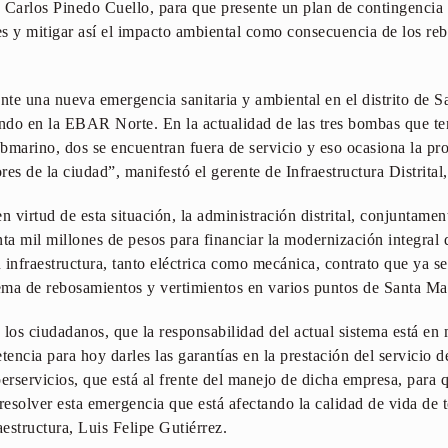
 Carlos Pinedo Cuello, para que presente un plan de contingencia c
tes y mitigar así el impacto ambiental como consecuencia de los re
te una nueva emergencia sanitaria y ambiental en el distrito de S
tando en la EBAR Norte. En la actualidad de las tres bombas que 
bmarino, dos se encuentran fuera de servicio y eso ocasiona la p
es de la ciudad”, manifestó el gerente de Infraestructura Distrital
n virtud de esta situación, la administración distrital, conjuntame
nta mil millones de pesos para financiar la modernización integra
u infraestructura, tanto eléctrica como mecánica, contrato que ya s
lema de rebosamientos y vertimientos en varios puntos de Santa Ma
 los ciudadanos, que la responsabilidad del actual sistema está en
tencia para hoy darles las garantías en la prestación del servicio d
rservicios, que está al frente del manejo de dicha empresa, para 
esolver esta emergencia que está afectando la calidad de vida de 
aestructura, Luis Felipe Gutiérrez.