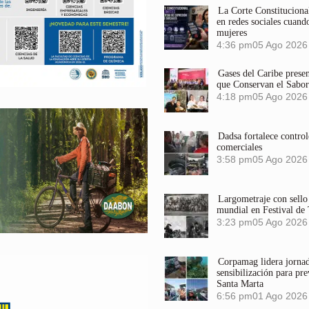
La Corte Constitucional
en redes sociales cuando
mujeres
4:36 pm
05 Ago 2026
Gases del Caribe prese
que Conservan el Sabor
4:18 pm
05 Ago 2026
Dadsa fortalece control
comerciales
3:58 pm
05 Ago 2026
Largometraje con sel
mundial en Festival de
3:23 pm
05 Ago 2026
Corpamag lidera jornada
sensibilización para pre
Santa Marta
6:56 pm
01 Ago 2026