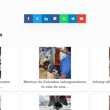
as
 cuatro
Marinos de Colombia salvaguardaron
Infotep af
a…
la vida de una…