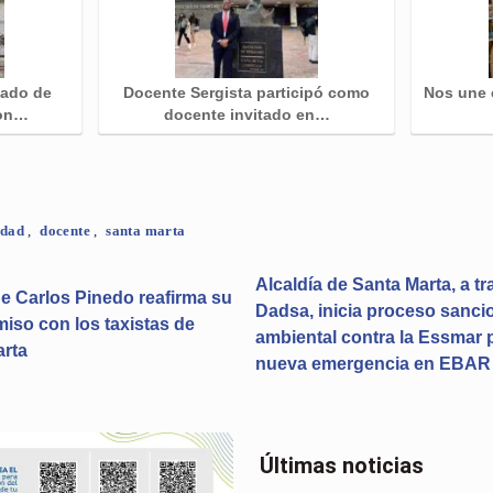
lado de
Docente Sergista participó como
Nos une 
con…
docente invitado en…
lidad
,
docente
,
santa marta
Alcaldía de Santa Marta, a tr
de Carlos Pinedo reafirma su
Dadsa, inicia proceso sanci
so con los taxistas de
ambiental contra la Essmar 
arta
nueva emergencia en EBAR
Últimas noticias