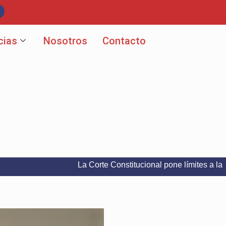
cias
Nosotros
Contacto
La Corte Constitucional pone límites a la libertad d