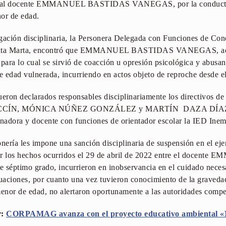
ños al docente EMMANUEL BASTIDAS VANEGAS, por la conducta 
nor de edad.
igación disciplinaria, la Personera Delegada con Funciones de Co
e Santa Marta, encontró que EMMANUEL BASTIDAS VANEGAS, acc
 para lo cual se sirvió de coacción u opresión psicológica y abusan
 edad vulnerada, incurriendo en actos objeto de reproche desde el 
ueron declarados responsables disciplinariamente los directivos de 
ÍN, MÓNICA NÚÑEZ GONZÁLEZ y MARTÍN DAZA DÍAZ en 
inadora y docente con funciones de orientador escolar la IED Ine
ería les impone una sanción disciplinaria de suspensión en el ejerc
cer los hechos ocurridos el 29 de abril de 2022 entre el doce
séptimo grado, incurrieron en inobservancia en el cuidado neces
uaciones, por cuanto una vez tuvieron conocimiento de la graveda
menor de edad, no alertaron oportunamente a las autoridades compe
r:
CORPAMAG avanza con el proyecto educativo ambiental «