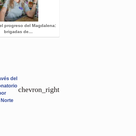
el progreso del Magdalena:
brigadas de…
avés del
onatorio
chevron_right
por
 Norte