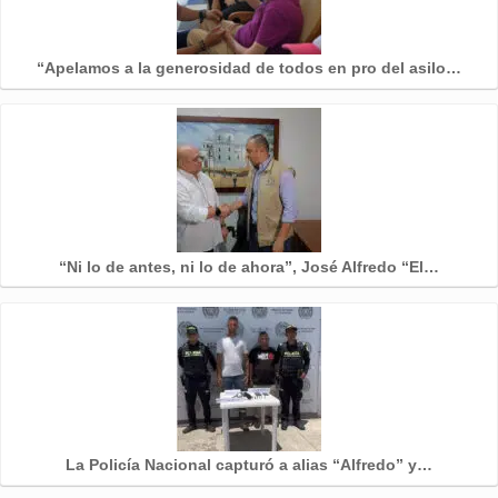
“Apelamos a la generosidad de todos en pro del asilo…
“Ni lo de antes, ni lo de ahora”, José Alfredo “El…
La Policía Nacional capturó a alias “Alfredo” y…