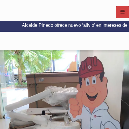
lcalde Pinedo ofrece nuevo ‘alivio’ en intereses del Predial e I