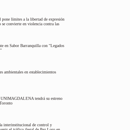
 pone límites a la libertad de expresión
 se convierte en violencia contra las
nte en Sabor Barranquilla con “Legados
”
es ambientales en establecimientos
lo UNIMAGDALENA tendrá su estreno
 Toronto
 interinstitucional de control y
venir el tráfico ilegal de Pez Loro en