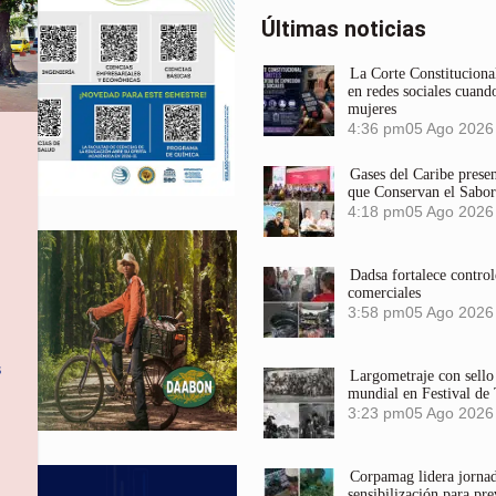
Últimas noticias
La Corte Constitucional
en redes sociales cuando
mujeres
4:36 pm
05 Ago 2026
Gases del Caribe prese
que Conservan el Sabor
4:18 pm
05 Ago 2026
Dadsa fortalece control
comerciales
3:58 pm
05 Ago 2026
s
Largometraje con sel
mundial en Festival de
3:23 pm
05 Ago 2026
Corpamag lidera jornada
sensibilización para pre