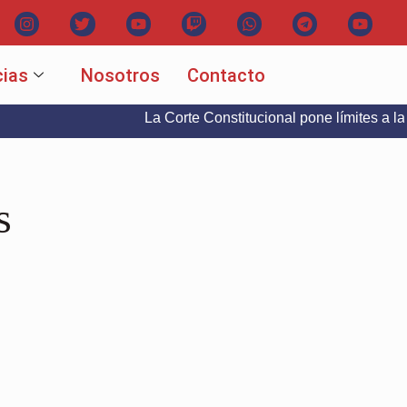
cias
Nosotros
Contacto
La Corte Constitucional pone límites a la libertad 
s