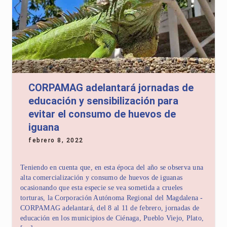
CORPAMAG adelantará jornadas de
educación y sensibilización para
evitar el consumo de huevos de
iguana
febrero 8, 2022
Teniendo en cuenta que, en esta época del año se observa una
alta comercialización y consumo de huevos de iguanas
ocasionando que esta especie se vea sometida a crueles
torturas, la Corporación Autónoma Regional del Magdalena -
CORPAMAG adelantará, del 8 al 11 de febrero, jornadas de
educación en los municipios de Ciénaga, Pueblo Viejo, Plato,