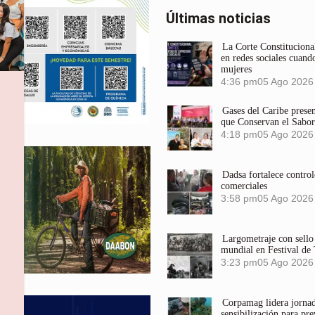
Últimas noticias
La Corte Constitucional
en redes sociales cuando
mujeres
4:36 pm
05 Ago 2026
Gases del Caribe prese
que Conservan el Sabor
4:18 pm
05 Ago 2026
Dadsa fortalece control
comerciales
3:58 pm
05 Ago 2026
Largometraje con sel
mundial en Festival de
3:23 pm
05 Ago 2026
Corpamag lidera jornada
sensibilización para pre