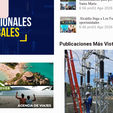
n
Santa Marta
6:56 pm
01 Ago 2026
Alcaldía llega a Los F
oportunidades
6:46 pm
01 Ago 2026
Publicaciones Más Vis