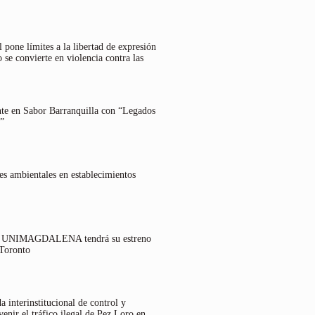
 pone límites a la libertad de expresión
 se convierte en violencia contra las
nte en Sabor Barranquilla con “Legados
”
es ambientales en establecimientos
lo UNIMAGDALENA tendrá su estreno
 Toronto
 interinstitucional de control y
venir el tráfico ilegal de Pez Loro en