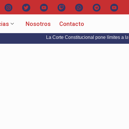
cias
Nosotros
Contacto
La Corte Constitucional pone límites a la libertad d