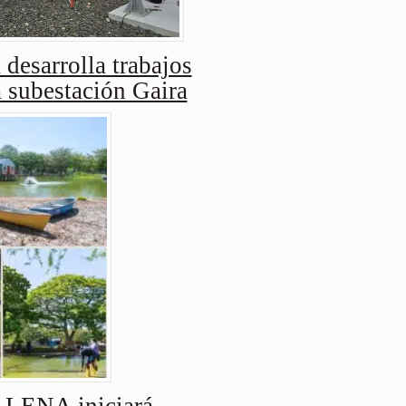
 desarrolla trabajos
a subestación Gaira
ENA iniciará