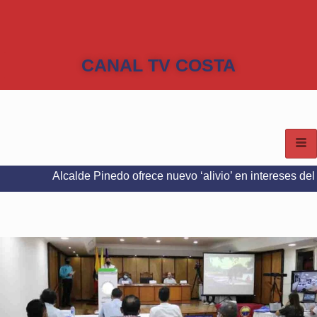
CANAL TV COSTA
lcalde Pinedo ofrece nuevo ‘alivio’ en intereses del Predial e I