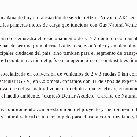
a mañana de hoy en la estación de servicio Sierra Nevada, AKT en
ta las primeras motos de carga que funciona con Gas Natural Vehic
tomotor demuestra el posicionamiento del GNV como un combustibl
ás de ser una gran alternativa técnica, económica y ambiental no
cipales ciudades del país, sino también para el segmento de transp
e la contaminación del país en su operación con combustibles líq
specializada en conversión de vehículos de 2 y 3 ruedas 0 km com
ehicular (GNV) en Colombia, contamos con 11 de años de experienc
 valor en el gas natural vehicular debido a que es eficaz, económ
 y el medio ambiente.” expresó Deinar Agudelo, Gerente de Natur
e, comprometido con la estabilidad del proyecto y mejoramiento de 
as natural vehicular ininterrumpido para el uso a corto, mediano y