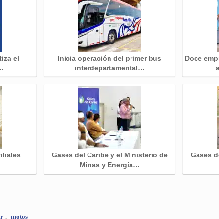
iza el
Inicia operación del primer bus
Doce empr
s…
interdepartamental…
iliales
Gases del Caribe y el Ministerio de
Gases de
Minas y Energía…
ar
,
motos