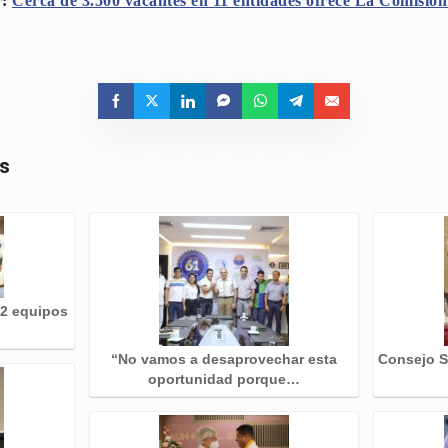
r:
Cerca de 3.500 vacantes en 11 entidades ofrece La Comisión 
as
22 equipos
“No vamos a desaprovechar esta
Consejo Su
oportunidad porque…