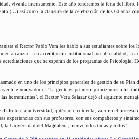
idad, vívanla intensamente. Este año tendremos la feria del libro, l
to (…) así como la clausura de la celebración de los 60 años con
ista el Rector Pablo Vera les habló a sus estudiantes sobre los l
nden alcanzar: la reacreditación institucional por alta calidad, la a
 acreditaciones que se esperan de los programas de Psicología, H
lasmado en uno de los principios generales de gestión de su Plan
uyente e innovadora’: ‘La gente es primero: priorizamos a los indi
las herramientas’, el Rector Vera Salazar dejó el siguiente mensaje
 disfruten la universidad, quiéranla, cuídenla, valoren el proceso
sas experiencias con sus profesores, con sus compañeros y sintám
idad, la Universidad del Magdalena, bienvenidos todas y todos”