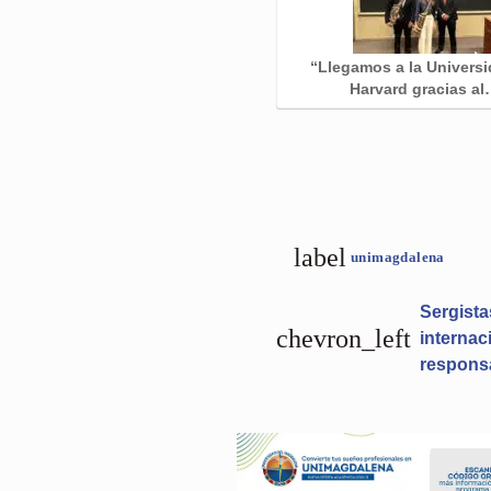
“Llegamos a la Univers
Harvard gracias a
label
unimagdalena
Sergista
chevron_left
internac
responsa