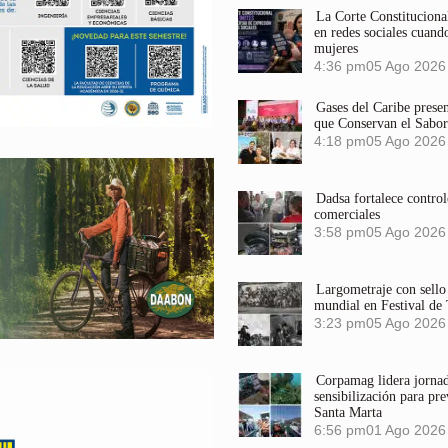
La Corte Constitucional
en redes sociales cuando
mujeres
4:36 pm
05 Ago 2026
Gases del Caribe prese
que Conservan el Sabor
4:18 pm
05 Ago 2026
Dadsa fortalece control
comerciales
3:58 pm
05 Ago 2026
Largometraje con sel
mundial en Festival de
3:23 pm
05 Ago 2026
Corpamag lidera jornada
sensibilización para pre
Santa Marta
6:56 pm
01 Ago 2026