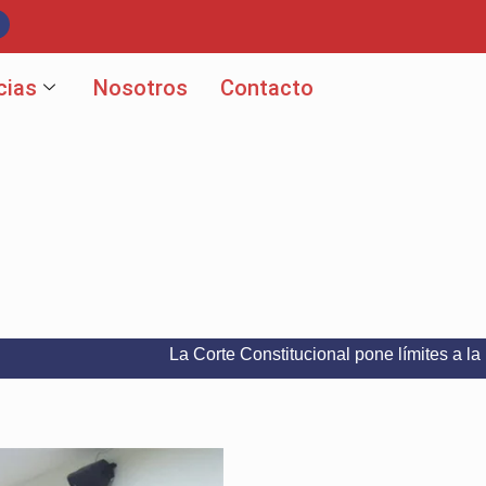
cias
Nosotros
Contacto
La Corte Constitucional pone límites a la libertad 