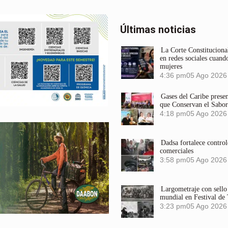
Últimas noticias
La Corte Constitucional
en redes sociales cuando
mujeres
4:36 pm
05 Ago 2026
Gases del Caribe prese
que Conservan el Sabor
4:18 pm
05 Ago 2026
Dadsa fortalece control
comerciales
3:58 pm
05 Ago 2026
Largometraje con sel
mundial en Festival de
3:23 pm
05 Ago 2026