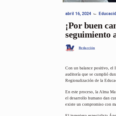
abril 16, 2024
Educaci
⌙
¡Por buen ca
seguimient
Redacción
Con un balance positivo, el
auditoría que se cumplió dura
Regionalización de la Educa
En este proceso, la Alma Mat
el desarrollo humano dan cu
existe un compromiso con man
El ingeniero especialista Á