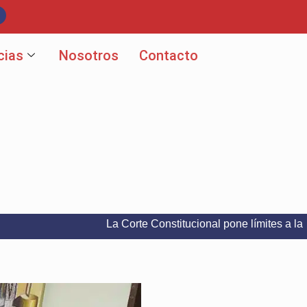
cias
Nosotros
Contacto
La Corte Constitucional pone límites a la libertad d