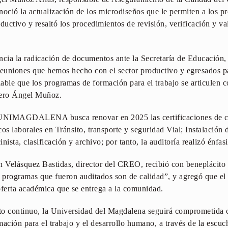
ó la actualización de los microdiseños que le permiten a los pro
ductivo y resaltó los procedimientos de revisión, verificación y va
ncia la radicación de documentos ante la Secretaría de Educación
reuniones que hemos hecho con el sector productivo y egresados pa
able que los programas de formación para el trabajo se articulen c
iero Ángel Muñoz.
UNIMAGDALENA busca renovar en 2025 las certificaciones de ca
os laborales en Tránsito, transporte y seguridad Vial; Instalación 
inista, clasificación y archivo; por tanto, la auditoría realizó énfasi
n Velásquez Bastidas, director del CREO, recibió con beneplácito 
los programas que fueron auditados son de calidad”, y agregó que e
oferta académica que se entrega a la comunidad.
to continuo, la Universidad del Magdalena seguirá comprometida c
mación para el trabajo y el desarrollo humano, a través de la escu