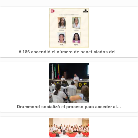
A 186 ascendió el número de beneficiados del…
Drummond socializó el proceso para acceder al…