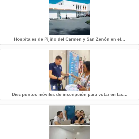
Hospitales de Pijiño del Carmen y San Zenón en el…
Diez puntos móviles de inscripción para votar en las…