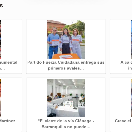
as
numental
Partido Fuerza Ciudadana entrega sus
Alcal
en…
primeros avales…
i
Martínez
“El cierre de la vía Ciénaga -
Crece el
Barranquilla no puede…