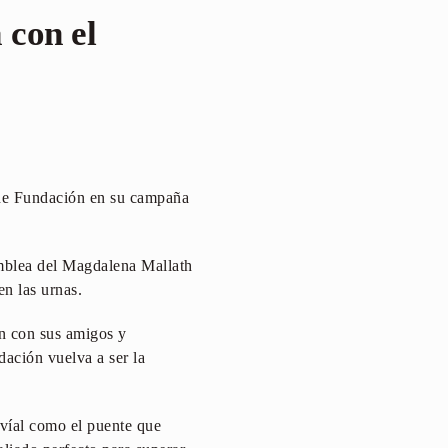
 con el
o de Fundación en su campaña
amblea del Magdalena Mallath
n las urnas.
ón con sus amigos y
dación vuelva a ser la
 víal como el puente que