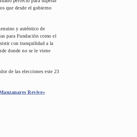
aliado perfecto para superar
vos que desde el gobierno
genuino y auténtico de
rias para Fundación como el
istir con tranquilidad a la
sde donde no se le viene
or de las elecciones este 23
Manzanares Revive»