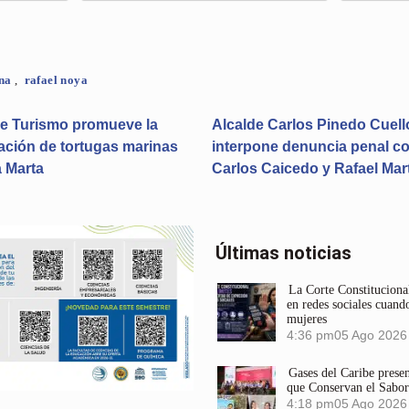
ena
,
rafael noya
de Turismo promueve la
Alcalde Carlos Pinedo Cuell
ción de tortugas marinas
interpone denuncia penal co
 Marta
Carlos Caicedo y Rafael Mar
Últimas noticias
La Corte Constitucional
en redes sociales cuando
mujeres
4:36 pm
05 Ago 2026
Gases del Caribe prese
que Conservan el Sabor
4:18 pm
05 Ago 2026