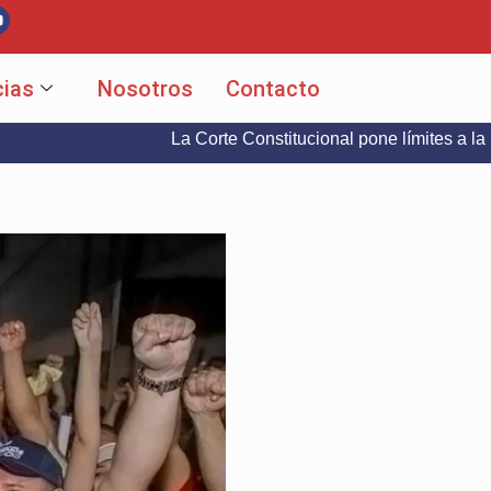
cias
Nosotros
Contacto
La Corte Constitucional pone límites a la libertad de e