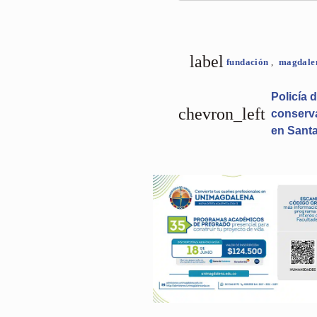
label
fundación
,
magdal
Policía 
chevron_left
conserva
en Santa