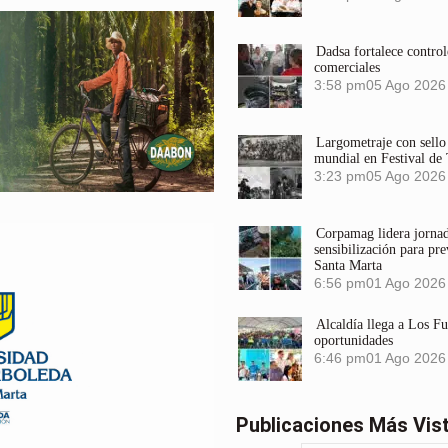
Dadsa fortalece control
comerciales
3:58 pm
05 Ago 2026
Largometraje con sel
mundial en Festival de
3:23 pm
05 Ago 2026
Corpamag lidera jornada
sensibilización para pre
Santa Marta
6:56 pm
01 Ago 2026
Alcaldía llega a Los F
oportunidades
6:46 pm
01 Ago 2026
Publicaciones Más Vis