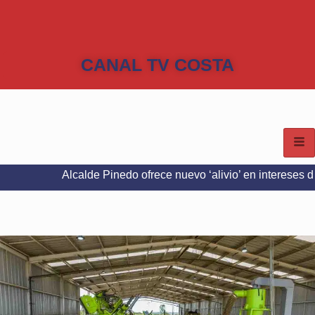
CANAL TV COSTA
Alcalde Pinedo ofrece nuevo ‘alivio’ en intereses del Predial 