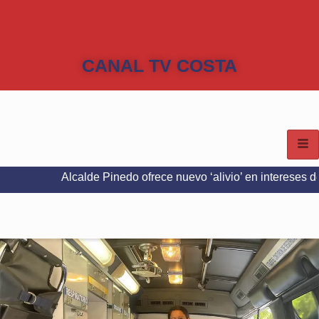
CANAL TV COSTA
Alcalde Pinedo ofrece nuevo ‘alivio’ en intereses del Predial e