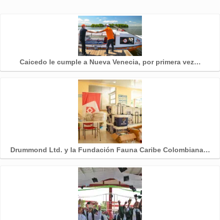
Caicedo le cumple a Nueva Venecia, por primera vez…
Drummond Ltd. y la Fundación Fauna Caribe Colombiana…