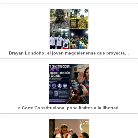
Brayan Londoño: el joven magdalenense que proyecta…
La Corte Constitucional pone límites a la libertad…