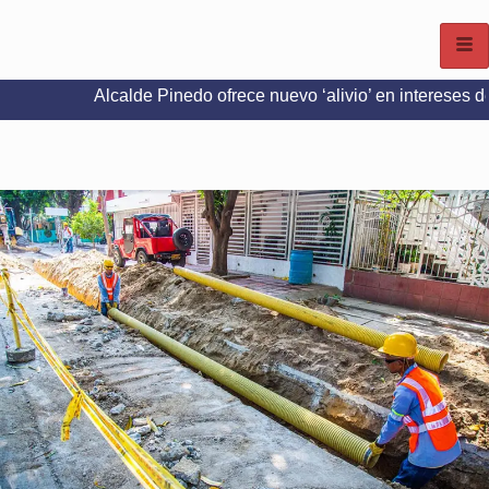
Alcalde Pinedo ofrece nuevo ‘alivio’ en intereses del Predial e