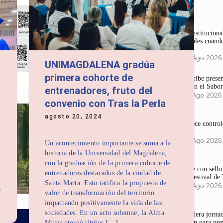
Últimas noticias
La Corte Constitucional
en redes sociales cuando
mujeres
4:36 pm
05 Ago 2026
UNIMAGDALENA gradúa
primera cohorte de
Gases del Caribe prese
que Conservan el Sabor
entrenadores, fruto del
4:18 pm
05 Ago 2026
convenio con Tras la Perla
agosto 20, 2024
Dadsa fortalece control
comerciales
3:58 pm
05 Ago 2026
Un acontecimiento importante se suma a la
historia de la Universidad del Magdalena,
con la graduación de la primera cohorte de
Largometraje con sel
entrenadores destacados de la ciudad de
mundial en Festival de
Santa Marta. Esto ratifica la propuesta de
3:23 pm
05 Ago 2026
9
valor de transformación del territorio
impactando positivamente la vida de las
sociedades. En un acto solemne, la Alma
Corpamag lidera jornada
sensibilización para pre
Mater otorgó títulos […]