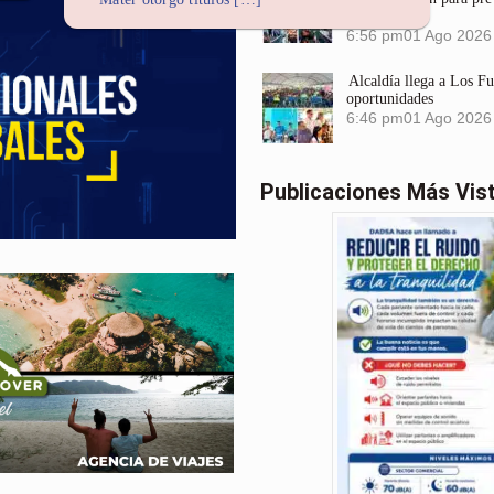
Santa Marta
6:56 pm
01 Ago 2026
Alcaldía llega a Los F
oportunidades
6:46 pm
01 Ago 2026
Publicaciones Más Vis