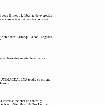
 pone límites a la libertad de expresión
 se convierte en violencia contra las
nte en Sabor Barranquilla con “Legados
”
es ambientales en establecimientos
lo UNIMAGDALENA tendrá su estreno
 Toronto
 interinstitucional de control y
venir el tráfico ilegal de Pez Loro en