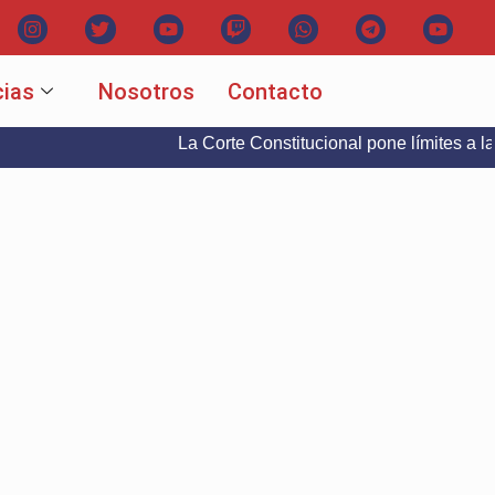
cias
Nosotros
Contacto
La Corte Constitucional pone límites a la libertad 