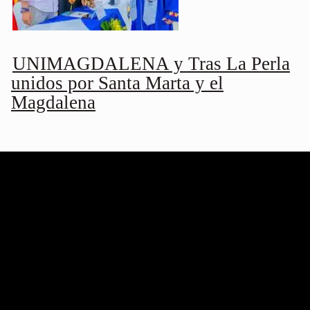
UNIMAGDALENA y Tras La Perla
unidos por Santa Marta y el
Magdalena