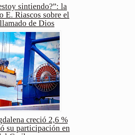
stoy sintiendo?”: la
o E. Riascos sobre el
 llamado de Dios
dalena creció 2,6 %
ó su participación en