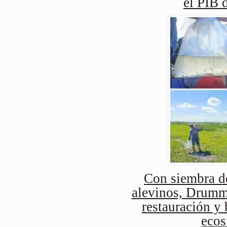
el PIB 
Con siembra d
alevinos, Drummo
restauración y 
ecos