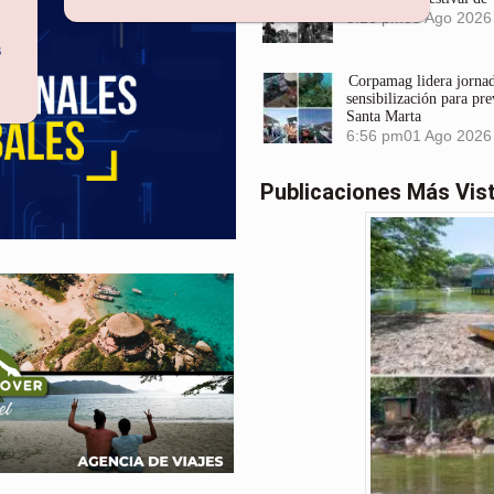
3:23 pm
05 Ago 2026
s
Corpamag lidera jornada
sensibilización para pre
Santa Marta
6:56 pm
01 Ago 2026
Publicaciones Más Vis