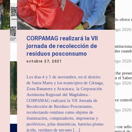
Últimas noticias
Alcalde Pinedo ofrece n
ICA
7:21 pm
08 Ago 2026
CORPAMAG realizará la VII
jornada de recolección de
La Corte Constitucional
en redes sociales cuando
residuos posconsumo
mujeres
4:36 pm
05 Ago 2026
octubre 27, 2021
Gases del Caribe prese
Los días 4 y 5 de noviembre, en el distrito
que Conservan el Sabor
de Santa Marta y los municipios de Ciénaga,
4:18 pm
05 Ago 2026
Zona Bananera y Aracataca, la Corporación
Autónoma Regional del Magdalena -
Dadsa fortalece control
CORPAMAG realizará la VII Jornada de
comerciales
Recolección de Residuos Posconsumo,
3:58 pm
05 Ago 2026
recolectando residuos como objetos de
iluminación, computadores, impresoras y
periféricos, pilas domésticas, baterías plomo
Largometraje con sel
ácido, residuos de envases […]
mundial en Festival de