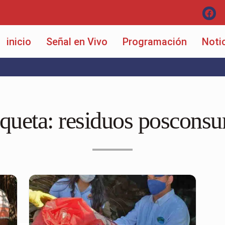
inicio
Señal en Vivo
Programación
Noti
iqueta:
residuos poscons