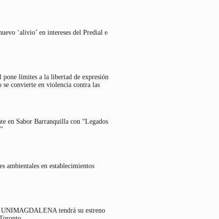
uevo ‘alivio’ en intereses del Predial e
 pone límites a la libertad de expresión
 se convierte en violencia contra las
nte en Sabor Barranquilla con “Legados
”
es ambientales en establecimientos
lo UNIMAGDALENA tendrá su estreno
 Toronto