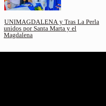
UNIMAGDALENA y Tras La Perla
unidos por Santa Marta y el
Magdalena