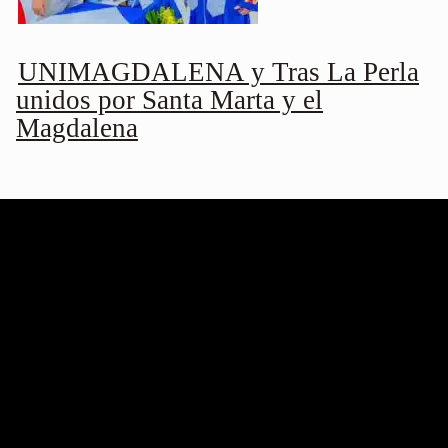
UNIMAGDALENA y Tras La Perla
unidos por Santa Marta y el
Magdalena