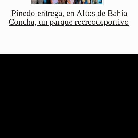
Pinedo entrega, en Altos de Bahía
Concha, un parque recreodeportivo