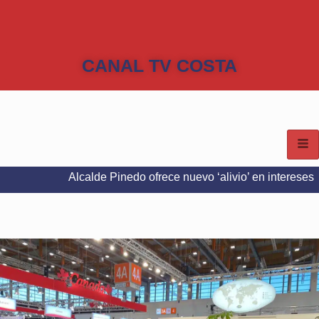
CANAL TV COSTA
Alcalde Pinedo ofrece nuevo ‘alivio’ en intereses del Predial 