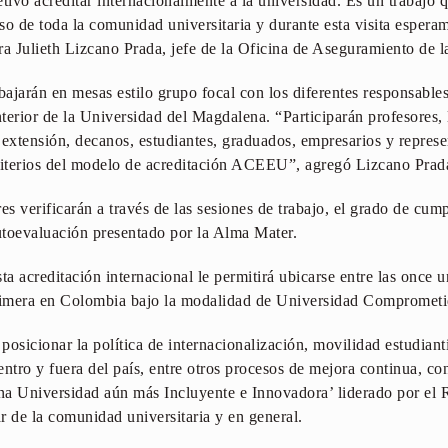
etivo acreditar internacionalmente a la universidad. Es un trabajo
so de toda la comunidad universitaria y durante esta visita espera
ra Julieth Lizcano Prada, jefe de la Oficina de Aseguramiento de
bajarán en mesas estilo grupo focal con los diferentes responsables
terior de la Universidad del Magdalena. “Participarán profesores, 
 extensión, decanos, estudiantes, graduados, empresarios y repre
criterios del modelo de acreditación ACEEU”, agregó Lizcano Prad
es verificarán a través de las sesiones de trabajo, el grado de cum
utoevaluación presentado por la Alma Mater.
editación internacional le permitirá ubicarse entre las once uni
mera en Colombia bajo la modalidad de Universidad Comprometi
osicionar la política de internacionalización, movilidad estudianti
entro y fuera del país, entre otros procesos de mejora continua, c
 Universidad aún más Incluyente e Innovadora’ liderado por el R
tar de la comunidad universitaria y en general.