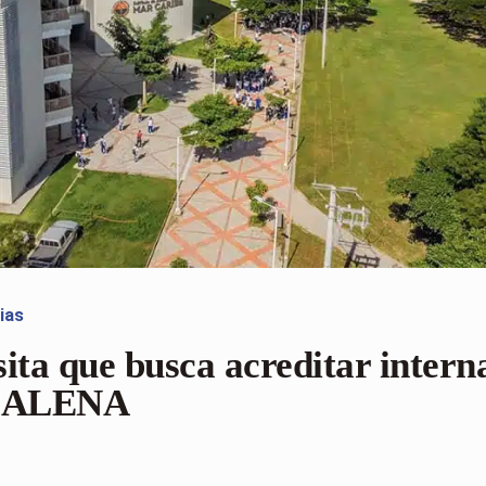
ias
isita que busca acreditar inter
DALENA