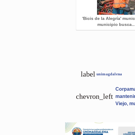
'Bicis de la Alegría' muni
municipio busca
label
unimagdalena
Corpamag
chevron_left
mantenim
Viejo, m