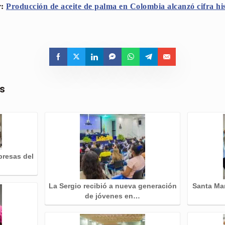
r:
Producción de aceite de palma en Colombia alcanzó cifra hi
as
resas del
La Sergio recibió a nueva generación
Santa Mar
de jóvenes en…