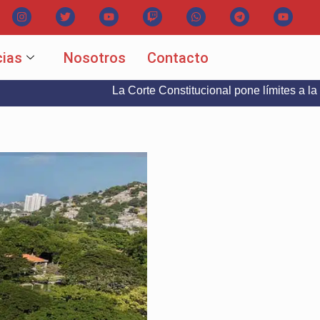
cias
Nosotros
Contacto
La Corte Constitucional pone límites a la libertad d