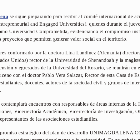
lena
se sigue preparando para recibir al comité internacional de 
ntrepreneurial and Engaged Universities), quienes durante el jueve
omo Universidad Comprometida, evidenciando el compromiso instit
s proyectos que permiten generar valor social en el territorio.
pares conformado por la doctora Lina Landinez (Alemania) directo
dos Unidos) rector de la Universidad de Shenandoah y la magís
ensión y egresados de la Universidad del Rosario, se reunirán en 
eno con el doctor Pablo Vera Salazar, Rector de esta Casa de Est
 estudiantes, docentes, actores de la sociedad civil y grupos de int
.
 contemplará encuentros con responsables de áreas internas de la I
nes, Vicerrectoría Académica, Vicerrectoría de Investigación, O
epresentantes de las asociaciones estudiantiles.
 compromiso estratégico del plan de desarrollo UNIMAGDALE