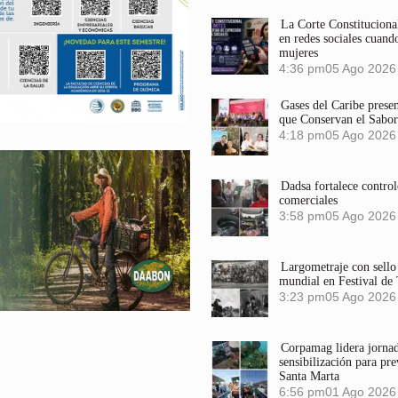
La Corte Constitucional
en redes sociales cuando
mujeres
4:36 pm
05 Ago 2026
Gases del Caribe prese
que Conservan el Sabor
4:18 pm
05 Ago 2026
Dadsa fortalece control
comerciales
3:58 pm
05 Ago 2026
Largometraje con sel
mundial en Festival de
3:23 pm
05 Ago 2026
Corpamag lidera jornada
sensibilización para pre
Santa Marta
6:56 pm
01 Ago 2026