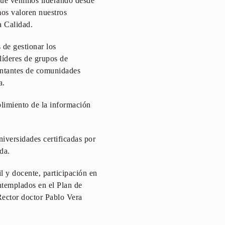
 que venimos liderando desde
mos valoren nuestros
 la Calidad.
 de gestionar los
líderes de grupos de
sentantes de comunidades
a.
plimiento de la información
versidades certificadas por
da.
l y docente, participación en
ontemplados en el Plan de
ector doctor Pablo Vera