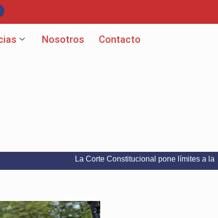
cias
Nosotros
Contacto
La Corte Constitucional pone límites a la libertad d