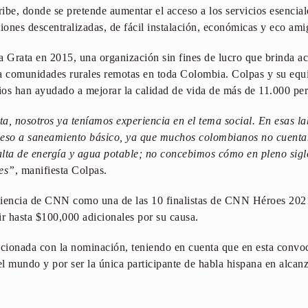
ibe, donde se pretende aumentar el acceso a los servicios esencial
iones descentralizadas, de fácil instalación, económicas y eco ami
a Grata en 2015, una organización sin fines de lucro que brinda ac
ra comunidades rurales remotas en toda Colombia. Colpas y su equ
os han ayudado a mejorar la calidad de vida de más de 11.000 per
a, nosotros ya teníamos experiencia en el tema social. En esas l
cceso a saneamiento básico, ya que muchos colombianos no cuent
falta de energía y agua potable; no concebimos cómo en pleno sigl
nes”
, manifiesta Colpas.
diencia de CNN como una de las 10 finalistas de CNN Héroes 202
ir hasta $100,000 adicionales por su causa.
ocionada con la nominación, teniendo en cuenta que en esta convoc
 mundo y por ser la única participante de habla hispana en alcanza