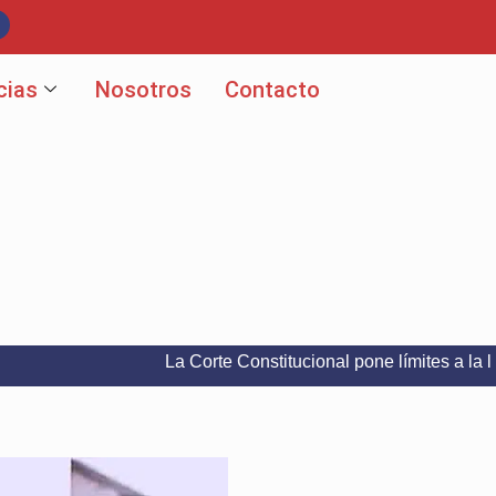
cias
Nosotros
Contacto
La Corte Constitucional pone límites a la libertad 