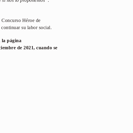
d si nos lo proponemos”
.
 el Concurso Héroe de
continuar su labor social.
 la página
diciembre de 2021, cuando se