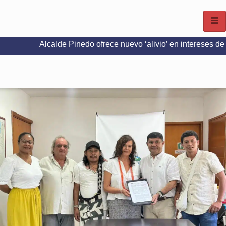
lcalde Pinedo ofrece nuevo ‘alivio’ en intereses del Predial e 