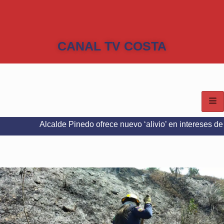
CANAL TV COSTA
calde Pinedo ofrece nuevo ‘alivio’ en intereses del Predial e I