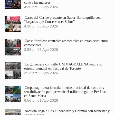
contra las mujeres
4:36 pm
05 Ago 2026
Gases del Caribe presente en Sabor Barranquilla con
“Legados que Conservan el Sabor”
4:18 pm
05 Ago 2026
Dadsa fortalece controles ambientales en establecimientos
comerciales
3:58 pm
05 Ago 2026
Largometraje con sello UNIMAGDALENA tendrá su
estreno mundial en Festival de Toronto
3:23 pm
05 Ago 2026
Corpamag lidera jornada interinstitucional de control y
sensibilización para prevenir el tráfico ilegal de Pez Loro
en Santa Marta
6:56 pm
01 Ago 2026
Alcaldía llega a Los Fundadores y Chimila con bienestar y