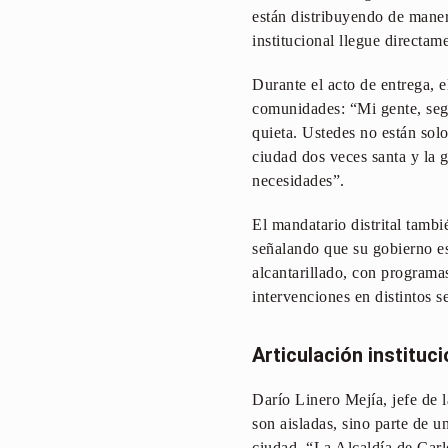
están distribuyendo de maner
institucional llegue directam
Durante el acto de entrega, 
comunidades: “Mi gente, segu
quieta. Ustedes no están solo
ciudad dos veces santa y la g
necesidades”.
El mandatario distrital tambi
señalando que su gobierno est
alcantarillado, con program
intervenciones en distintos s
Articulación instituci
Darío Linero Mejía, jefe de 
son aisladas, sino parte de u
ciudad. “La Alcaldía de Carl