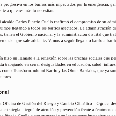
a progresiva en los barrios más impactados por la emergencia, ga
ente a quienes más lo necesitan.
el alcalde Carlos Pinedo Cuello reafirmó el compromiso de su admi
imos llegando a todos los barrios afectados. La administración di
s, tienen el Gobierno nacional y la administración distrital que tr
ente siempre sale adelante. Vamos a seguir llegando barrio a barri
én hizo un llamado a la reflexión sobre las brechas sociales que per
á trabajando en cerrar desigualdades en educación, salud, infraest
as como Transformando mi Barrio y las Obras Barriales, que ya s
ectores.
onal
la Oficina de Gestión del Riesgo y Cambio Climático – Ogricc, de
na estrategia integral de atención y prevención frente a fenómenos 
os Pinedo Cuello sigue avanzando en las entregas humanitarias corr