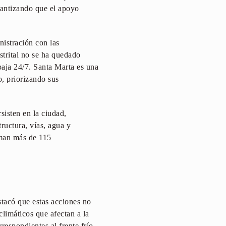
rantizando que el apoyo
nistración con las
strital no se ha quedado
abaja 24/7. Santa Marta es una
o, priorizando sus
sisten en la ciudad,
ructura, vías, agua y
uman más de 115
stacó que estas acciones no
climáticos que afectan a la
espondientes al frente frío,