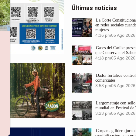
Últimas noticias
La Corte Constitucional
en redes sociales cuando
mujeres
4:36 pm
05 Ago 2026
a
Gases del Caribe prese
que Conservan el Sabor
4:18 pm
05 Ago 2026
Dadsa fortalece control
comerciales
3:58 pm
05 Ago 2026
Largometraje con sel
mundial en Festival de
3:23 pm
05 Ago 2026
Corpamag lidera jornada
sensibilización para pre