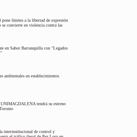
 pone límites a la libertad de expresión
 se convierte en violencia contra las
nte en Sabor Barranquilla con “Legados
”
es ambientales en establecimientos
lo UNIMAGDALENA tendrá su estreno
 Toronto
 interinstitucional de control y
venir el tráfico ilegal de Pez Loro en