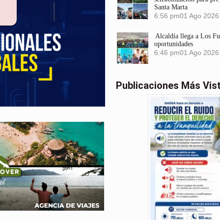
Santa Marta
6:56 pm
01 Ago 2026
Alcaldía llega a Los F
oportunidades
6:46 pm
01 Ago 2026
Publicaciones Más Vis