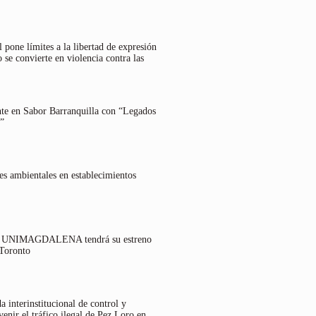
 pone límites a la libertad de expresión
 se convierte en violencia contra las
nte en Sabor Barranquilla con “Legados
”
es ambientales en establecimientos
lo UNIMAGDALENA tendrá su estreno
 Toronto
 interinstitucional de control y
venir el tráfico ilegal de Pez Loro en