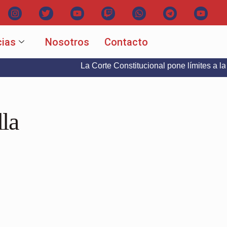
cias
Nosotros
Contacto
La Corte Constitucional pone límites a la libertad d
la