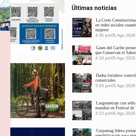
Últimas noticias
La Corte Constitucional
en redes sociales cuando
mujeres
4:36 pm
05 Ago 2026
Gases del Caribe prese
que Conservan el Sabor
4:18 pm
05 Ago 2026
Dadsa fortalece control
comerciales
3:58 pm
05 Ago 2026
Largometraje con sel
mundial en Festival de
3:23 pm
05 Ago 2026
Corpamag lidera jornada
sensibilización para pre