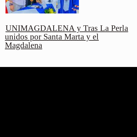
UNIMAGDALENA y Tras La Perla
unidos por Santa Marta y el
Magdalena