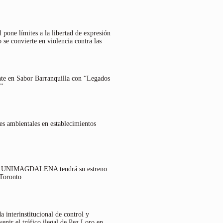
 pone límites a la libertad de expresión
 se convierte en violencia contra las
nte en Sabor Barranquilla con “Legados
”
es ambientales en establecimientos
lo UNIMAGDALENA tendrá su estreno
 Toronto
 interinstitucional de control y
venir el tráfico ilegal de Pez Loro en