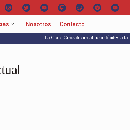
cias
Nosotros
Contacto
La Corte Constitucional pone límites a la libertad d
tual