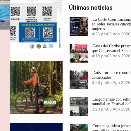
Últimas noticias
La Corte Constitucional
en redes sociales cuando
mujeres
4:36 pm
05 Ago 2026
Gases del Caribe prese
que Conservan el Sabor
4:18 pm
05 Ago 2026
Dadsa fortalece control
comerciales
3:58 pm
05 Ago 2026
Largometraje con sel
mundial en Festival de
3:23 pm
05 Ago 2026
Corpamag lidera jornada
sensibilización para pre