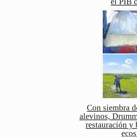
el PIB 
Con siembra d
alevinos, Drummo
restauración y 
ecos