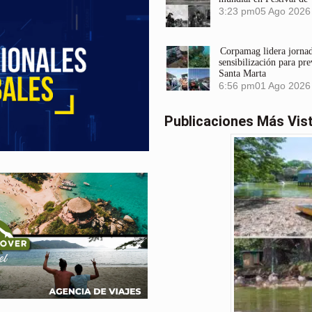
3:23 pm
05 Ago 2026
Corpamag lidera jornada
sensibilización para pre
Santa Marta
6:56 pm
01 Ago 2026
Publicaciones Más Vis