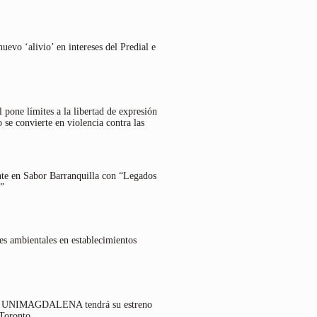
uevo ‘alivio’ en intereses del Predial e
 pone límites a la libertad de expresión
 se convierte en violencia contra las
nte en Sabor Barranquilla con “Legados
”
es ambientales en establecimientos
lo UNIMAGDALENA tendrá su estreno
 Toronto