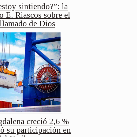
stoy sintiendo?”: la
o E. Riascos sobre el
 llamado de Dios
dalena creció 2,6 %
ó su participación en