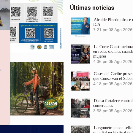
Últimas noticias
Alcalde Pinedo ofrece n
ICA
7:21 pm
08 Ago 2026
La Corte Constitucional
en redes sociales cuando
mujeres
4:36 pm
05 Ago 2026
a
Gases del Caribe prese
que Conservan el Sabor
4:18 pm
05 Ago 2026
Dadsa fortalece control
comerciales
3:58 pm
05 Ago 2026
Largometraje con sel
mundial en Festival de