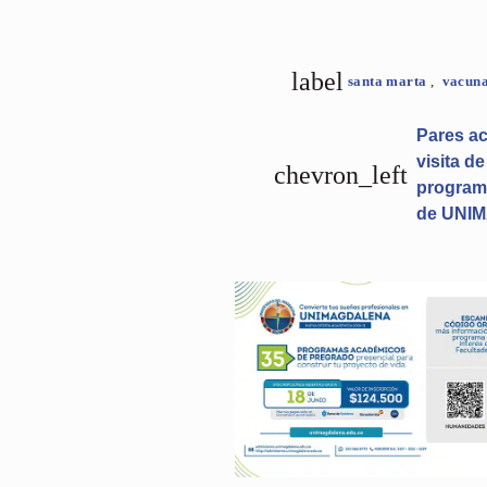
label
santa marta
,
vacun
Pares ac
visita d
chevron_left
programa
de UNI