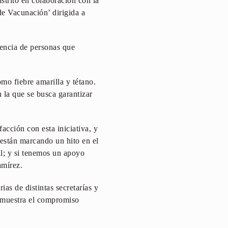
strito en colaboración con la
e Vacunación’ dirigida a
uencia de personas que
mo fiebre amarilla y tétano.
n la que se busca garantizar
acción con esta iniciativa, y
están marcando un hito en el
al; y si tenemos un apoyo
amírez.
ias de distintas secretarías y
demuestra el compromiso