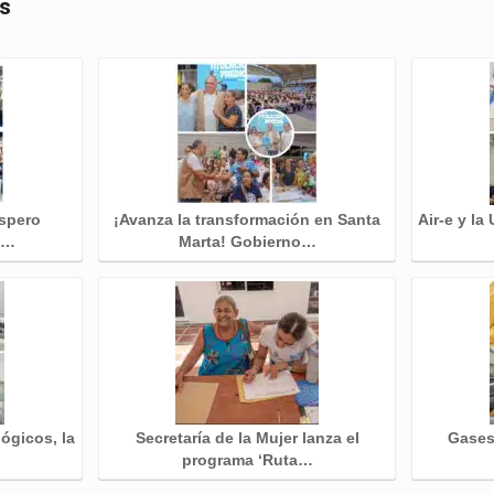
as
óspero
¡Avanza la transformación en Santa
Air-e y la
a…
Marta! Gobierno…
ógicos, la
Secretaría de la Mujer lanza el
Gases 
…
programa ‘Ruta…