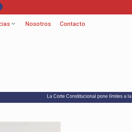
cias
Nosotros
Contacto
La Corte Constitucional pone límites a la libertad d