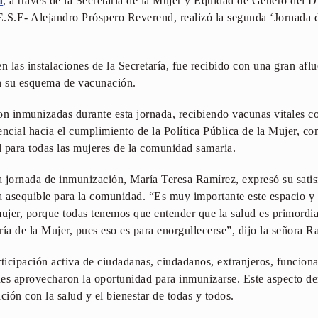
a
, a través de la Secretaría de la Mujer y Equidad de Género del Di
.S.E- Alejandro Próspero Reverend, realizó la segunda ‘Jornada d
n las instalaciones de la Secretaría, fue recibido con una gran afl
on su esquema de vacunación.
on inmunizadas durante esta jornada, recibiendo vacunas vitales co
ncial hacia el cumplimiento de la Política Pública de la Mujer, co
al para todas las mujeres de la comunidad samaria.
a jornada de inmunización, María Teresa Ramírez, expresó su satisf
 asequible para la comunidad. “Es muy importante este espacio y 
mujer, porque todas tenemos que entender que la salud es primordi
ía de la Mujer, pues eso es para enorgullecerse”, dijo la señora R
ticipación activa de ciudadanas, ciudadanos, extranjeros, funcionar
enes aprovecharon la oportunidad para inmunizarse. Este aspecto 
ción con la salud y el bienestar de todas y todos.