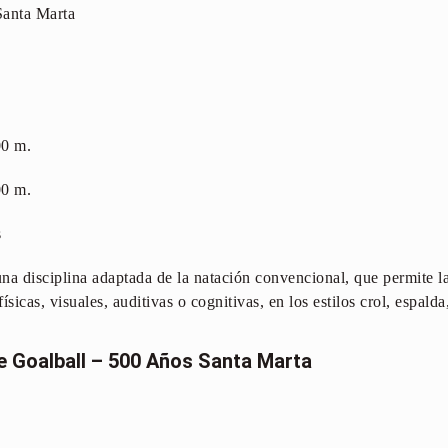
Santa Marta
00 m.
00 m.
s
na disciplina adaptada de la natación convencional, que permite la
ísicas, visuales, auditivas o cognitivas, en los estilos crol, espald
e Goalball – 500 Años Santa Marta