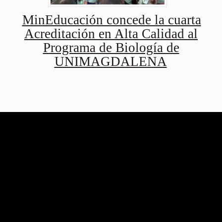
MinEducación concede la cuarta
Acreditación en Alta Calidad al
Programa de Biología de
UNIMAGDALENA