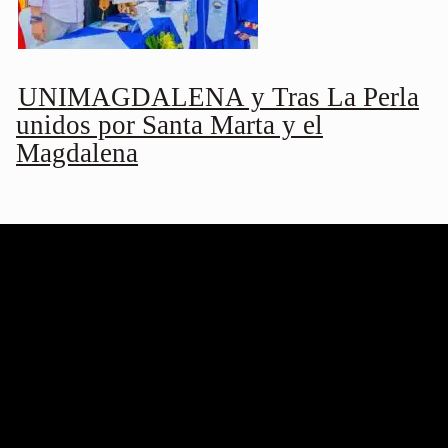
UNIMAGDALENA y Tras La Perla
unidos por Santa Marta y el
Magdalena