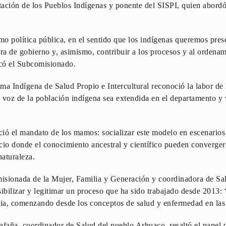
ción de los Pueblos Indígenas y ponente del SISPI, quien abordó
 política pública, en el sentido que los indígenas queremos preserv
tura de gobierno y, asimismo, contribuir a los procesos y al ordenam
có el Subcomisionado.
ma Indígena de Salud Propio e Intercultural reconoció la labor de 
voz de la población indígena sea extendida en el departamento y vi
ció el mandato de los mamos: socializar este modelo en escenario
io donde el conocimiento ancestral y científico pueden converge
naturaleza.
isionada de la Mujer, Familia y Generación y coordinadora de Sa
sibilizar y legitimar un proceso que ha sido trabajado desde 2013
ncia, comenzando desde los conceptos de salud y enfermedad en la
afaña, coordinador de Salud del pueblo Arhuaco, resaltó el papel