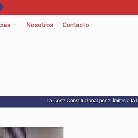
cias
Nosotros
Contacto
La Corte Constitucional pone límites a la libertad d