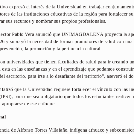
vo expresó el interés de la Universidad en trabajar conjuntamente
res de las instituciones educativas de la región para fortalecer s
r sus recursos y nombrar sus propios profesionales.
el Rector Pablo Vera anunció que UNIMAGDALENA proyecta la aper
026 y subrayó la necesidad de formar promotores de salud con una 
prevención, la promoción y la pertinencia cultural.
n universidades que tienen facultades de salud para ir creando u
d está en las enseñanzas y en el aprendizaje que podamos construir
 escritorio, para irse a lo desafiante del territorio”, aseveró el d
fatizó que la Universidad requiere fortalecer el vínculo con las in
(IPSI), para que sea obligatorio que todos los estudiantes realicen r
y apropiarse de ese enfoque.
nal
encia de Alfonso Torres Villafañe, indígena arhuaco y subcomisio