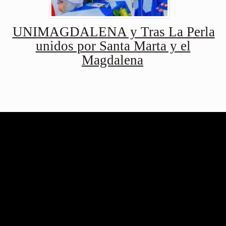
UNIMAGDALENA y Tras La Perla
unidos por Santa Marta y el
Magdalena