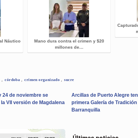
Capturado
al Náutico
Mano dura contra el crimen y $20
millones de…
a
,
córdoba
,
crimen organizado
,
sucre
y 24 de noviembre se
Arcillas de Puerto Alegre te
á la VII versión de Magdalena
primera Galería de Tradición
Barranquilla