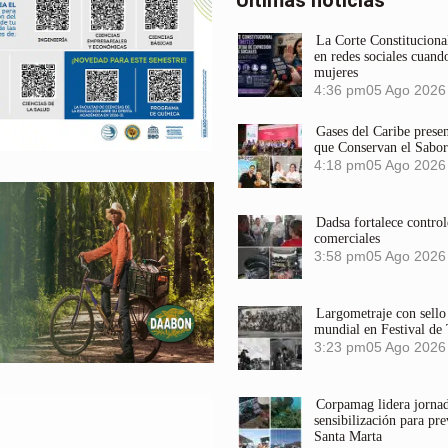
Últimas noticias
La Corte Constitucional
en redes sociales cuando
mujeres
4:36 pm
05 Ago 2026
Gases del Caribe prese
que Conservan el Sabor
4:18 pm
05 Ago 2026
Dadsa fortalece control
comerciales
3:58 pm
05 Ago 2026
Largometraje con sel
mundial en Festival de
3:23 pm
05 Ago 2026
Corpamag lidera jornada
sensibilización para pre
Santa Marta