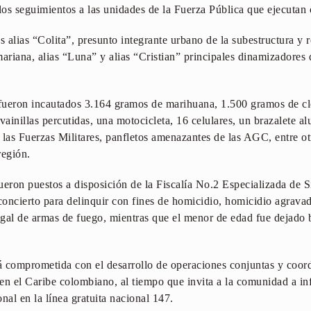
os seguimientos a las unidades de la Fuerza Pública que ejecutan 
 alias “Colita”, presunto integrante urbano de la subestructura y 
riana, alias “Luna” y alias “Cristian” principales dinamizadores 
fueron incautados 3.164 gramos de marihuana, 1.500 gramos de cl
vainillas percutidas, una motocicleta, 16 celulares, un brazalete a
 las Fuerzas Militares, panfletos amenazantes de las AGC, entre ot
región.
 fueron puestos a disposición de la Fiscalía No.2 Especializada de 
concierto para delinquir con fines de homicidio, homicidio agravado
legal de armas de fuego, mientras que el menor de edad fue dejado b
á comprometida con el desarrollo de operaciones conjuntas y coor
a en el Caribe colombiano, al tiempo que invita a la comunidad a i
onal en la línea gratuita nacional 147.