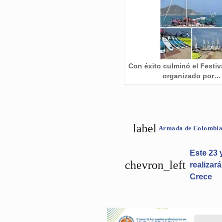
Con éxito culminó el Festiv
organizado por…
label
Armada de Colombi
Este 23 
chevron_left
realizar
Crece