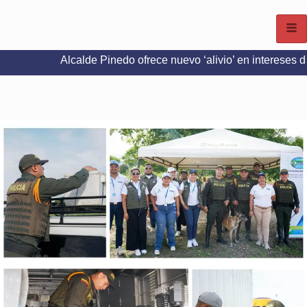
Alcalde Pinedo ofrece nuevo ‘alivio’ en intereses del Predial e 