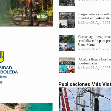
3:58 pm
05 Ago 2026
Largometraje con sel
mundial en Festival de
3:23 pm
05 Ago 2026
Corpamag lidera jornada
sensibilización para pre
Santa Marta
6:56 pm
01 Ago 2026
Alcaldía llega a Los F
oportunidades
6:46 pm
01 Ago 2026
Publicaciones Más Vis