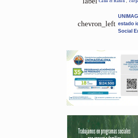
label
Caño el Ratón
,
cor
UNIMAGD
chevron_left
estado i
Social E