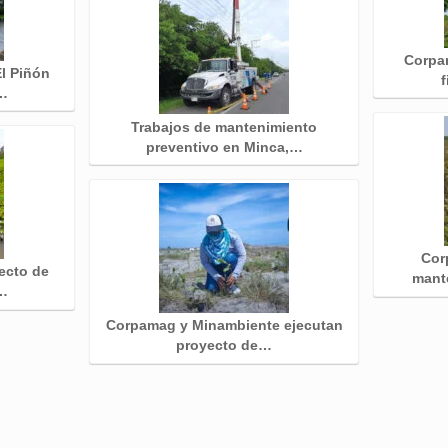
Corpam
El Piñón
f
e…
Trabajos de mantenimiento
preventivo en Minca,…
Cor
ecto de
mant
…
Corpamag y Minambiente ejecutan
proyecto de…