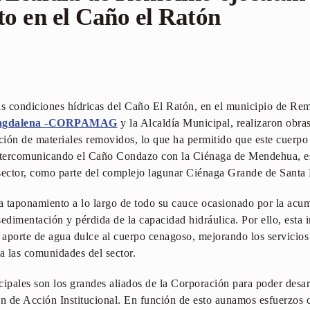
o en el Caño el Ratón
as condiciones hídricas del Caño El Ratón, en el municipio de Re
 Magdalena -CORPAMAG
y la Alcaldía Municipal, realizaron obra
ición de materiales removidos, lo que ha permitido que este cuerpo
intercomunicando el Caño Condazo con la Ciénaga de Mendehua, e
sector, como parte del complejo lagunar Ciénaga Grande de Santa 
 taponamiento a lo largo de todo su cauce ocasionado por la acum
edimentación y pérdida de la capacidad hidráulica. Por ello, esta 
aporte de agua dulce al cuerpo cenagoso, mejorando los servicios
 a las comunidades del sector.
pales son los grandes aliados de la Corporación para poder desarro
an de Acción Institucional. En función de esto aunamos esfuerzos c