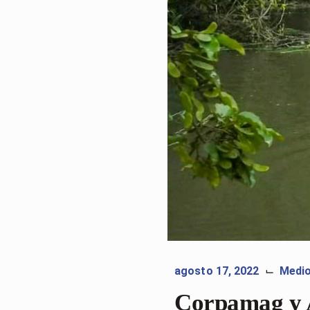
agosto 17, 2022
Medi
⌙
Corpamag y A