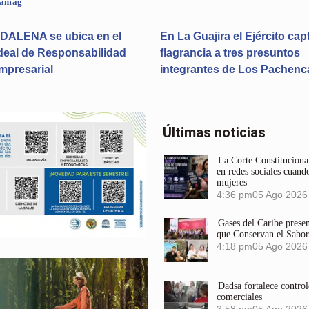
pamag
ALENA se ubica en el
En La Guajira el Ejército cap
deal de Responsabilidad
flagrancia a tres presuntos
mpresarial
integrantes de Los Pachenc
Últimas noticias
La Corte Constitucional
en redes sociales cuando
mujeres
4:36 pm
05 Ago 2026
Gases del Caribe prese
que Conservan el Sabor
4:18 pm
05 Ago 2026
Dadsa fortalece control
comerciales