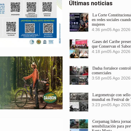
Últimas noticias
La Corte Constitucional
en redes sociales cuando
mujeres
4:36 pm
05 Ago 2026
Gases del Caribe prese
que Conservan el Sabor
4:18 pm
05 Ago 2026
Dadsa fortalece control
comerciales
3:58 pm
05 Ago 2026
Largometraje con sel
mundial en Festival de
3:23 pm
05 Ago 2026
Corpamag lidera jornada
sensibilización para pre
Santa Marta