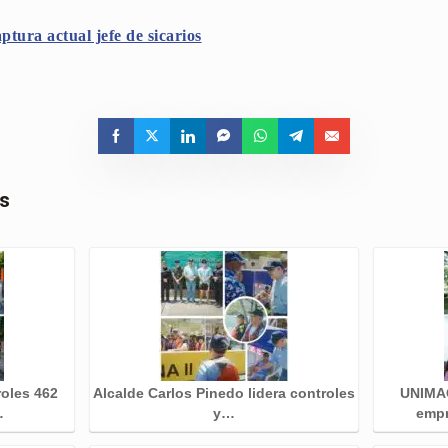
aptura actual jefe de sicarios
as
roles 462
Alcalde Carlos Pinedo lidera controles
UNIMAG
…
y…
emp