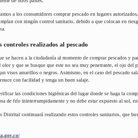
iente de otros países.
amos a los consumidores comprar pescado en lugares autorizados, 
umplan con ningún control sanitario, debido a que colocan en riesg
ana.
 controles realizados al pescado
ue se hacen a la ciudadanía al momento de comprar pescados y par
el olor y que se busque que este no sea muy penetrante, el ojo del p
an visos amarillos o negros. Asimismo, en el caso del pescado sa
enuce con facilidad y tenga un buen salaje.
rificar las condiciones higiénicas del lugar donde se haga la comp
na de frío ininterrumpidamente y no debe estar expuesto al sol, en
n Distrital continuará realizando estos controles sanitarios, que bu
a.gov.co/