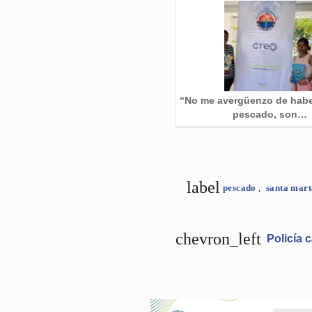
“No me avergüenzo de hab
pescado, son…
label
pescado
,
santa mar
chevron_left
Policía c