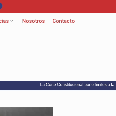
cias
Nosotros
Contacto
La Corte Constitucional pone límites a la libertad d